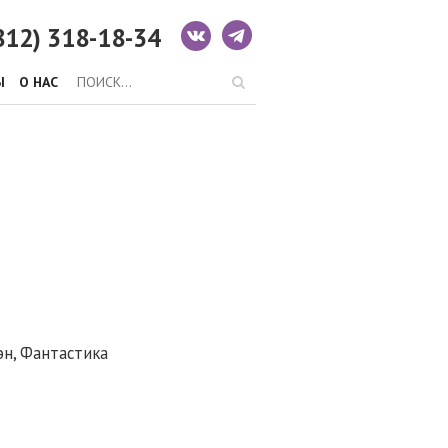
812) 318-18-34
Ы
О НАС
эн, Фантастика