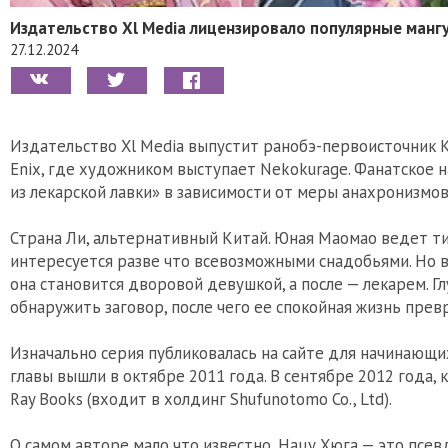
Издательство Xl Media лицензировало популярные мангу 
27.12.2024
Издательство Xl Media выпустит ранобэ-первоисточник Ku
Enix, где художником выступает Nekokurage. Фанатское 
из лекарской лавки» в зависимости от меры анахронизмо
Страна Ли, альтернативный Китай. Юная Маомао ведет т
интересуется разве что всевозможными снадобьями. Но 
она становится дворовой девушкой, а после — лекарем. Г
обнаружить заговор, после чего ее спокойная жизнь прев
Изначально серия публиковалась на сайте для начинающих
главы вышли в октябре 2011 года. В сентябре 2012 года,
Ray Books (входит в холдинг Shufunotomo Co., Ltd).
О самом авторе мало что известно, Нацу Хюга — это псе