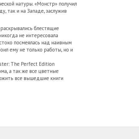
ческой натуры. «Монстр» получил
у, так и на Западе, заслужив
 раскрывались блестящие
 никогда не интересовала
естоко посмеялась над наивным
оил ему не только работы, но и
r: The Perfect Edition
ма, а так же все цветные
сложить все вышедшие книги