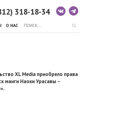
812) 318-18-34
Ы
О НАС
ьство XL Media приобрело права
ск манги Наоки Урасавы –
».