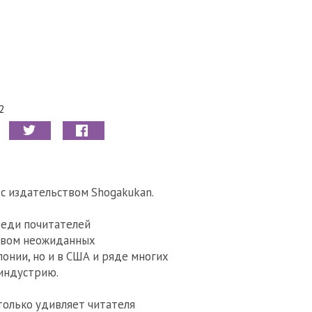
2
с издательством Shogakukan.
среди почитателей
ством неожиданных
Японии, но и в США и ряде многих
-индустрию.
только удивляет читателя