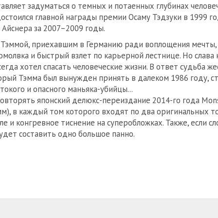
авляет задуматься о темных и потаенных глубинах челове
достоился главной награды премии Осаму Тэдзуки в 1999 год
Айснера за 2007–2009 годы.
Тэммой, приехавшим в Германию ради воплощения мечты,
омолвка и быстрый взлет по карьерной лестнице. Но слава
сегда хотел спасать человеческие жизни. В ответ судьба ж
орый Тэмма был вынужден принять в далеком 1986 году, ст
окого и опасного маньяка-убийцы...
вторять японский делюкс-переиздание 2014-го года Monste
м), в каждый том которого входят по два оригинальных то
але и конгревное тиснение на суперобложках. Также, если 
будет составить одно большое панно.