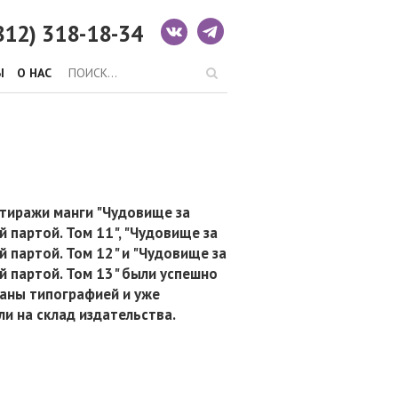
812) 318-18-34
Ы
О НАС
тиражи манги "Чудовище за
й партой. Том 11", "Чудовище за
й партой. Том 12" и "Чудовище за
й партой. Том 13" были успешно
аны типографией и уже
ли на склад издательства.