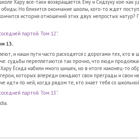
коле Хару все-таки возвращается. Ему и Сидзуку кое-как у
 обиды. Но близится окончание школы, кого-то ждет поступ
акончится история отношений этих двух непростых натур?
оседней партой. Том 12".
ом 13.
еют, и наши пути часто расходятся с дорогами тех, кто в 
аче: судьбы переплетаются так прочно, что люди продолжа
 Хару Ёсида набили много шишек, но в итоге наконец-то об
е герои, которых впереди ожидают свои преграды и свои н
че идти по ней, когда рядом те, кто знает тебя со школьно
оседней партой. Том 13".
ia.