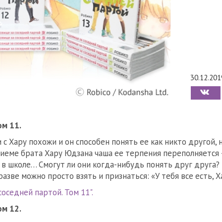
30.12.201
ом 11.
 с Хару похожи и он способен понять ее как никто другой, н
риеме брата Хару Юдзана чаша ее терпения переполняется 
 в школе… Смогут ли они когда-нибудь понять друг друга?
разве можно просто взять и признаться: «У тебя все есть, Х
оседней партой. Том 11".
ом 12.