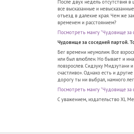
После двух недель отсутствия в ш
все высказанные и невысказанные
отъезд в далекие края. Чем же з
временем и расстоянием?
Посмотреть мангу "Чудовище за с
Чудовище за соседней партой. Т
Бег времени неумолим. Все взросл
или был влюблен. Но бывает и ин
повзрослев. Сидзуку Мидзутани и
счастливо». Однако есть и други
дорогу ты ни выбрал, намного лег
Посмотреть мангу "Чудовище за с
С уважением, издательство XL Med