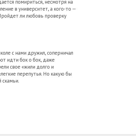
дается помириться, несмотря на
ление в университет, а кого-то —
 Пройдет ли любовь проверку
школе с нами дружил, соперничал
ют идти бок о бок, даже
рели свое «жили долго и
елегкие перепутья. Но какую бы
й скамьи.